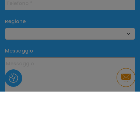
Regione
Messaggio
Ai sensi e per gli effetti degli artt. 6 e 13 del
Regolamento UE 2016/679 – GDPR
*Ho preso visione della informativa per il
trattamento dati personali
di MeetPro Srl per le