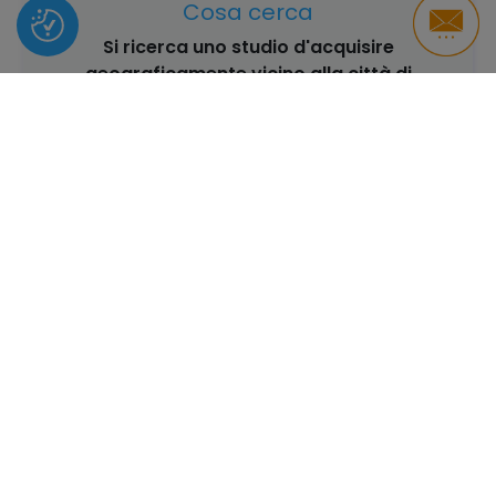
Cosa cerca
Si ricerca uno studio d'acquisire
geograficamente vicino alla città di
Parma.
CHIEDI INFO
Cerca per professionista
#AVVOCATO
#COMMERCIALISTA
#CONSULENTE DEL LAVORO
#REVISORE LEGALE
#NOTAIO
#BROKER
#INGEGNERE
#ARCHITETTO
#GEOMETRA
#MEDICO